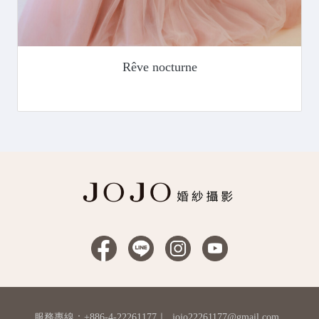
Rêve nocturne
服務專線：+886-4-22261177
｜
jojo22261177@gmail.com