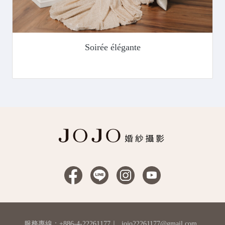
Soirée élégante
服務專線：+886-4-22261177
｜
jojo22261177@gmail.com