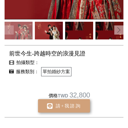
前世今生-跨越時空的浪漫見證
拍攝類型：
服務類別：
單拍婚紗方案
32,800
價格
TWD
請+我諮詢