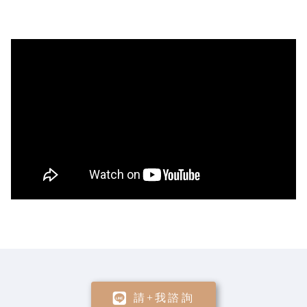
請+我諮詢