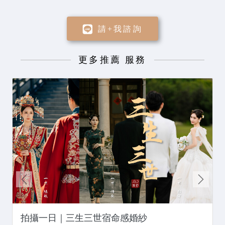
請+我諮詢
更多推薦 服務
拍攝一日｜三生三世宿命感婚紗