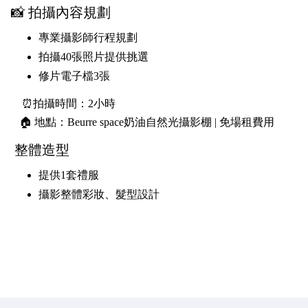
📸 拍攝內容規劃
專業攝影師行程規劃
拍攝40張照片提供挑選
修片電子檔3張
⏰拍攝時間：2小時
🏠 地點：Beurre space奶油自然光攝影棚
| 免場租費用
整體造型
提供1套禮服
攝影整體彩妝、髮型設計