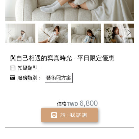
與自己相遇的寫真時光 - 平日限定優惠
拍攝類型：
服務類別：
藝術照方案
6,800
價格
TWD
請+我諮詢