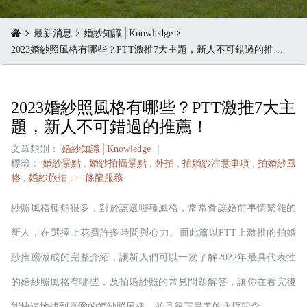
最新消息
婚紗知識│Knowledge
2023婚紗照風格有哪些？PTT激推7大主題，新人不可錯過的推薦！
2023婚紗照風格有哪些？PTT激推7大主
題，新人不可錯過的推薦！
文章類別：
婚紗知識│Knowledge
｜
標籤：
婚紗景點
,
婚紗拍攝景點
,
外拍
,
拍婚紗注意事項
,
拍婚紗風
格
,
婚紗旅拍
,
一條龍服務
紗照風格種類很多，對於該選哪種風格，常常會讓婚前事情繁雜的
新人，在選擇上花費許多時間與心力。而此篇以PTT上激推的拍婚
紗推薦做成的完整介紹，讓新人們可以一次了解2022年最具代表性
的婚紗照風格有哪些，及拍婚紗照的常見問題解答，讓你在看完後
能快速地找到喜愛的婚紗照風格，並且留下最美的永恆記念。