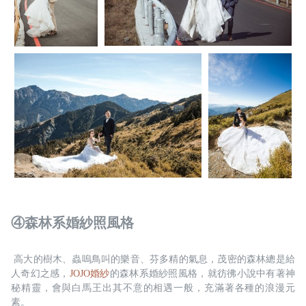
④森林系婚紗照風格
 高大的樹木、蟲嗚鳥叫的樂音、芬多精的氣息，茂密的森林總是給
人奇幻之感，
JOJO婚紗
的森林系婚紗照風格，就彷彿小說中有著神
秘精靈，會與白馬王出其不意的相遇一般，充滿著各種的浪漫元
素。