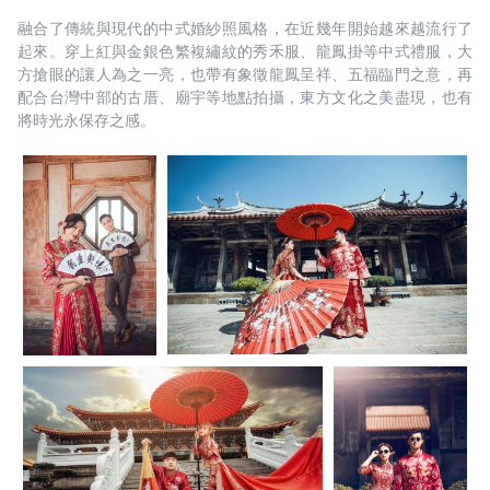
融合了傳統與現代的中式婚紗照風格，在近幾年開始越來越流行了
起來。穿上紅與金銀色繁複繡紋的秀禾服、龍鳳掛等中式禮服，大
方搶眼的讓人為之一亮，也帶有象徵龍鳳呈祥、五福臨門之意，再
配合台灣中部的古厝、廟宇等地點拍攝，東方文化之美盡現，也有
將時光永保存之感。