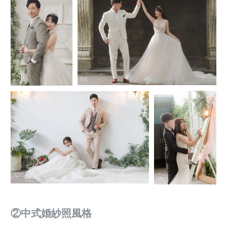
 ②中式婚紗照風格