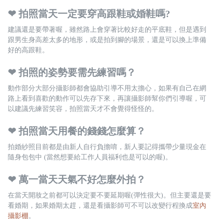
❤︎ 拍照當天一定要穿高跟鞋或婚鞋嗎?
建議還是要帶著喔，雖然路上會穿著比較好走的平底鞋，但是遇到
跟男生身高差太多的地形，或是拍到腳的場景，還是可以換上準備
好的高跟鞋。
❤︎ 拍照的姿勢要需先練習嗎？
動作部分大部分攝影師都會協助引導不用太擔心，如果有自己在網
路上看到喜歡的動作可以先存下來，再讓攝影師幫你們引導喔，可
以建議先練習笑容，拍照當天才不會覺得怪怪的。
❤︎ 拍照當天用餐的錢錢怎麼算？
拍婚紗照目前都是由新人自行
負擔唷，新人要記得攜帶少量現金在
隨身包包中 (當然想要給工作人員福利也是可以的喔)。
❤︎ 萬一當天天氣不好怎麼外拍？
在當天開妝之前都可以決定要不要延期喔(彈性很大)。但主要還是要
看婚期，如果婚期太趕，還是看攝影師可不可以改變行程換成
室內
攝影棚
。