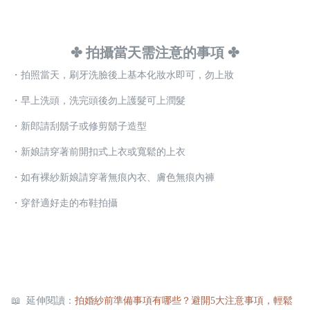
✤ 拍攝當天需注意的事項 ✤
・拍照當天，刷牙洗臉後上基本化妝水即可，勿上妝
・早上洗頭，洗完頭後勿上護髮可上潤髮
・新郎請刮鬍子或修剪鬍子造型
・新娘請穿著前開扣式上衣或寬鬆的上衣
・如有裸紗新娘請穿著無痕內衣、膚色無痕內褲
・穿舒適好走的布鞋拍攝
📖  延伸閱讀：
拍婚紗前準備事項有哪些？避開5大注意事項，輕鬆