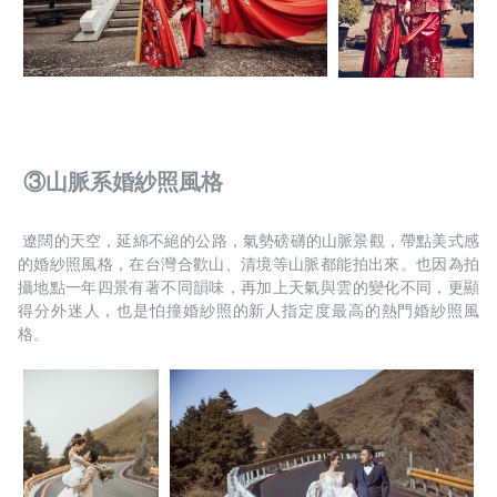
 ③山脈系婚紗照風格
 遼闊的天空，延綿不絕的公路，氣勢磅礴的山脈景觀，帶點美式感
的婚紗照風格，在台灣合歡山、清境等山脈都能拍出來。也因為拍
攝地點一年四景有著不同韻味，再加上天氣與雲的變化不同，更顯
得分外迷人，也是怕撞婚紗照的新人指定度最高的熱門婚紗照風
格。