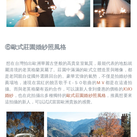
⑥歐式莊園婚紗照風格
 想在台灣拍出歐洲華麗古堡般的高貴皇室氣質，最能代表的地點就
屬清境的老英格蘭莫屬了。莊園中滿滿的歐式立體造景與雕像，都
是老闆親自從國外選購回台的。豪華宏偉的氣勢，不僅是拍婚紗推
薦場地，連現在當紅的饒舌歌手Ｅ-ＳＯ歌曲的
ＭＶ
都是在這邊拍
攝。而與老英格蘭有簽約合作，可以讓新人拿到優惠的價格的
JOJO
婚紗
，也在此拍攝出多種獨特的
歐式莊園婚紗照風格
，推薦想要來
這拍攝的新人，可以試試當當歐洲貴族的感覺。