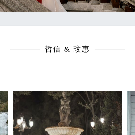
哲信 & 玟惠