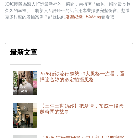
JOJO團隊為戀人打造最幸福的一瞬間，秉持著「給你一瞬間最長長
久久的幸福」，將新人互許終生的諾言用專業攝影完整保留。想看
更多甜蜜的婚攝案例？那就快到
婚禮紀錄│Wedding
看看吧！
最新文章
2026婚紗流行趨勢 : 9大風格一次看，選
擇適合妳的命定拍攝風格
【三生三世婚紗】把愛情，拍成一段跨
越時間的故事
《2026 結婚吉日懶人包｜新人必收藏的