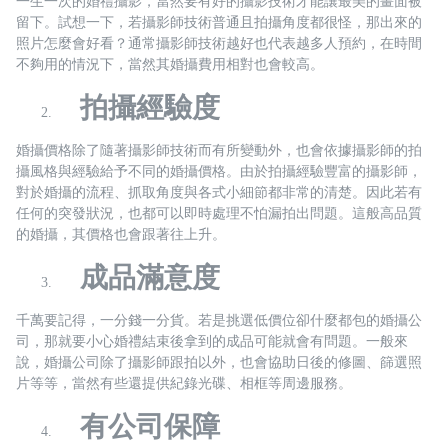
一生一次的婚禮攝影，當然要有好的攝影技術才能讓最美的畫面被
留下。試想一下，若攝影師技術普通且拍攝角度都很怪，那出來的
照片怎麼會好看？通常攝影師技術越好也代表越多人預約，在時間
不夠用的情況下，當然其婚攝費用相對也會較高。
拍攝經驗度
婚攝價格除了隨著攝影師技術而有所變動外，也會依據攝影師的拍
攝風格與經驗給予不同的婚攝價格。由於拍攝經驗豐富的攝影師，
對於婚攝的流程、抓取角度與各式小細節都非常的清楚。因此若有
任何的突發狀況，也都可以即時處理不怕漏拍出問題。這般高品質
的婚攝，其價格也會跟著往上升。
成品滿意度
千萬要記得，一分錢一分貨。若是挑選低價位卻什麼都包的婚攝公
司，那就要小心婚禮結束後拿到的成品可能就會有問題。一般來
說，婚攝公司除了攝影師跟拍以外，也會協助日後的修圖、篩選照
片等等，當然有些還提供紀錄光碟、相框等周邊服務。
有公司保障